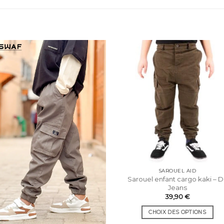
SAROUEL AID
Sarouel enfant cargo kaki – D
Jeans
39,90
€
CHOIX DES OPTIONS
Ce