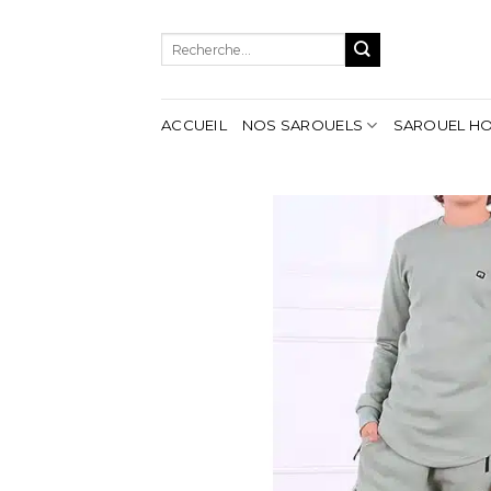
Aller
au
Recherche
contenu
pour :
ACCUEIL
NOS SAROUELS
SAROUEL H