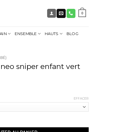
0
AIN
ENSEMBLE
HAUTS
BLOG
BÉ)
neo sniper enfant vert
lage
de
EFFACER
rix :
9,90 €
sniper enfant vert clair
4,90 €