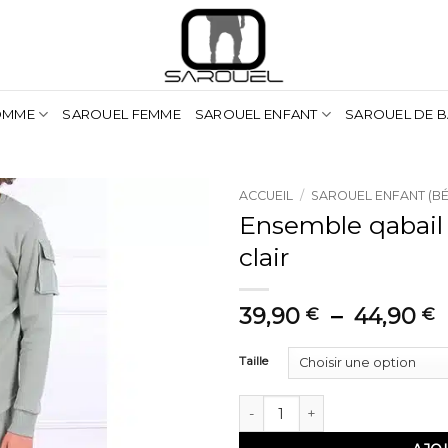
OMME
SAROUEL FEMME
SAROUEL ENFANT
SAROUEL DE B
ACCUEIL
/
SAROUEL ENFANT (BÉ
Ensemble qabail 
clair
P
39,90
–
44,90
€
€
p
Taille
3
à
quantité de Ensemble qabail neo 
4