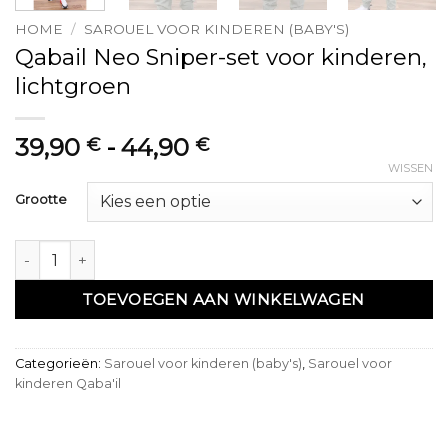
HOME
/
SAROUEL VOOR KINDEREN (BABY'S)
Qabail Neo Sniper-set voor kinderen,
lichtgroen
Prijsklasse:
39,90
-
44,90
€
€
39,90 €
WISSEN
tot
Grootte
44,90 €
Ensemble qabail neo sniper enfant vert clair aantal
TOEVOEGEN AAN WINKELWAGEN
Categorieën:
Sarouel voor kinderen (baby's)
,
Sarouel voor
kinderen Qaba'il