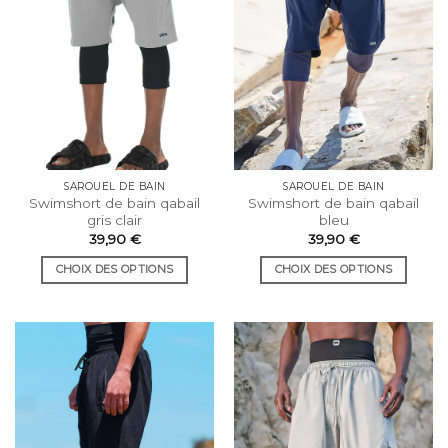
être
être
choisies
choisies
sur
sur
la
la
page
page
du
du
produit
produit
SAROUEL DE BAIN
SAROUEL DE BAIN
Swimshort de bain qabail
Swimshort de bain qabail
gris clair
bleu
39,90
€
39,90
€
CHOIX DES OPTIONS
CHOIX DES OPTIONS
Ce
Ce
produit
produit
a
a
plusieurs
plusieurs
variations.
variations.
Les
Les
options
options
peuvent
peuvent