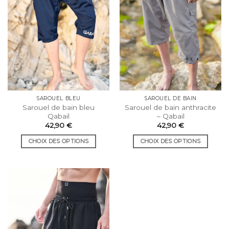
être
être
choisies
choisies
sur
sur
la
la
page
page
du
du
produit
produit
SAROUEL BLEU
SAROUEL DE BAIN
Sarouel de bain bleu
Sarouel de bain anthracite
Qabail
– Qabail
42,90
€
42,90
€
CHOIX DES OPTIONS
CHOIX DES OPTIONS
Ce
Ce
produit
produit
a
a
plusieurs
plusieurs
variations.
variations.
Les
Les
options
options
peuvent
peuvent