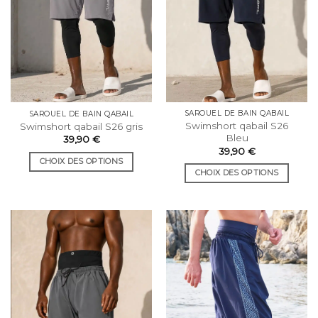
sur
sur
la
la
page
page
du
du
produit
produit
SAROUEL DE BAIN QABAIL
SAROUEL DE BAIN QABAIL
Swimshort qabail S26
Swimshort qabail S26 gris
Bleu
39,90
€
39,90
€
CHOIX DES OPTIONS
CHOIX DES OPTIONS
Ce
Ce
produit
produit
a
a
plusieurs
plusieurs
variations.
variations.
Les
Les
options
options
peuvent
peuvent
être
être
choisies