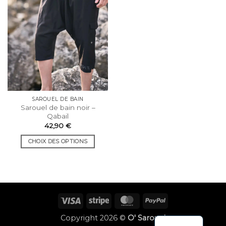
être
être
choisies
choisies
sur
sur
la
la
page
page
du
du
produit
produit
SAROUEL DE BAIN
Sarouel de bain noir –
Qabail
42,90
€
CHOIX DES OPTIONS
Ce
produit
a
plusieurs
variations.
Visa
Rayure
MasterCard
PayPal
Les
options
Copyright 2026 ©
O' Sarouel