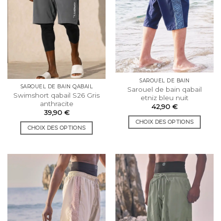
choisies
sur
sur
la
la
page
page
du
du
produit
produit
SAROUEL DE BAIN
SAROUEL DE BAIN QABAIL
Sarouel de bain qabail
Swimshort qabail S26 Gris
etniz bleu nuit
anthracite
42,90
€
39,90
€
CHOIX DES OPTIONS
CHOIX DES OPTIONS
Ce
Ce
produit
produit
a
a
plusieurs
plusieurs
variations.
variations.
Les
Les
options
options
peuvent
peuvent
être