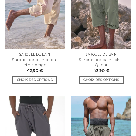
être
choisies
choisies
sur
sur
la
la
page
page
du
du
produit
produit
SAROUEL DE BAIN
SAROUEL DE BAIN
Sarouel de bain qabail
Sarouel de bain kaki –
etniz beige
Qabail
42,90
€
42,90
€
CHOIX DES OPTIONS
CHOIX DES OPTIONS
Ce
Ce
produit
produit
a
a
plusieurs
plusieurs
variations.
variations.
Les
Les
options
options
peuvent
peuvent