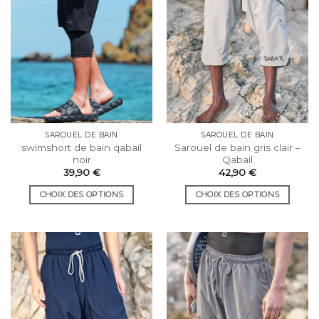
être
être
choisies
choisies
sur
sur
la
la
page
page
du
du
produit
produit
SAROUEL DE BAIN
SAROUEL DE BAIN
swimshort de bain qabail
Sarouel de bain gris clair –
noir
Qabail
39,90
€
42,90
€
CHOIX DES OPTIONS
CHOIX DES OPTIONS
Ce
Ce
produit
produit
a
a
plusieurs
plusieurs
variations.
variations.
Les
Les
options
options
peuvent
peuvent