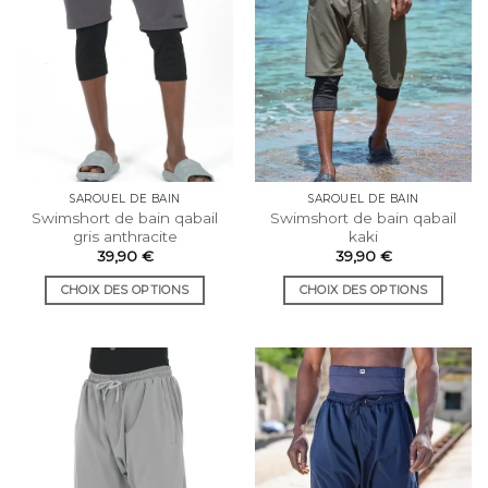
être
être
choisies
choisies
sur
sur
la
la
page
page
du
du
produit
produit
SAROUEL DE BAIN
SAROUEL DE BAIN
Swimshort de bain qabail
Swimshort de bain qabail
gris anthracite
kaki
39,90
€
39,90
€
CHOIX DES OPTIONS
CHOIX DES OPTIONS
Ce
Ce
produit
produit
a
a
plusieurs
plusieurs
variations.
variations.
Les
Les
options
options
peuvent
peuvent