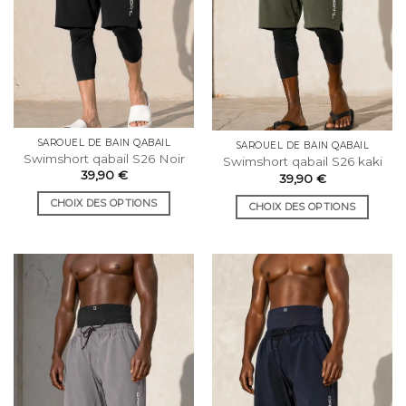
SAROUEL DE BAIN QABAIL
SAROUEL DE BAIN QABAIL
Swimshort qabail S26 Noir
Swimshort qabail S26 kaki
39,90
€
39,90
€
CHOIX DES OPTIONS
CHOIX DES OPTIONS
Ce
Ce
produit
produit
a
a
plusieurs
plusieurs
variations.
variations.
Les
Les
options
options
peuvent
peuvent
être
être
choisies
choisies