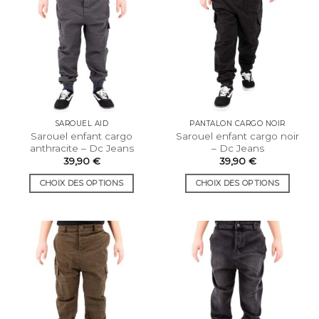
variations.
variations.
Les
Les
options
options
peuvent
peuvent
être
être
choisies
choisies
sur
sur
la
la
SAROUEL AID
PANTALON CARGO NOIR
page
page
Sarouel enfant cargo
Sarouel enfant cargo noir
du
du
anthracite – Dc Jeans
– Dc Jeans
produit
produit
39,90
€
39,90
€
CHOIX DES OPTIONS
CHOIX DES OPTIONS
Ce
Ce
produit
produit
a
a
plusieurs
plusieurs
variations.
variations.
Les
Les
options
options
peuvent
peuvent