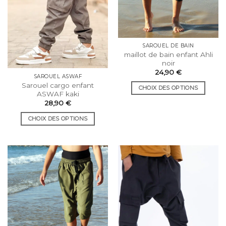
sur
sur
la
la
page
page
du
du
SAROUEL DE BAIN
produit
produit
maillot de bain enfant Ahli
noir
24,90
€
SAROUEL ASWAF
Sarouel cargo enfant
CHOIX DES OPTIONS
ASWAF kaki
Ce
28,90
€
produit
CHOIX DES OPTIONS
a
Ce
plusieurs
produit
variations.
a
Les
plusieurs
options
variations.
peuvent
Les
être
options
choisies
peuvent
sur
être
la
choisies