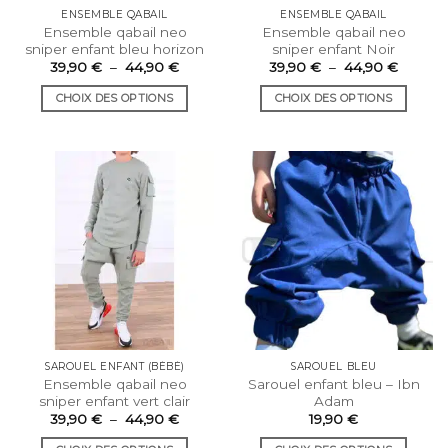
la
du
ENSEMBLE QABAIL
ENSEMBLE QABAIL
page
Ensemble qabail neo
Ensemble qabail neo
produit
du
sniper enfant bleu horizon
sniper enfant Noir
produit
Plage
Plage
39,90
€
–
44,90
€
39,90
€
–
44,90
€
de
de
prix :
prix :
CHOIX DES OPTIONS
CHOIX DES OPTIONS
39,90 €
39,90 
à
à
Ce
Ce
44,90 €
44,90 
produit
produit
a
a
plusieurs
plusieurs
variations.
variations.
Les
Les
options
options
peuvent
peuvent
être
être
choisies
choisies
sur
sur
la
la
SAROUEL ENFANT (BÉBÉ)
SAROUEL BLEU
page
page
Ensemble qabail neo
Sarouel enfant bleu – Ibn
du
du
sniper enfant vert clair
Adam
produit
produit
Plage
39,90
€
–
44,90
€
19,90
€
de
prix :