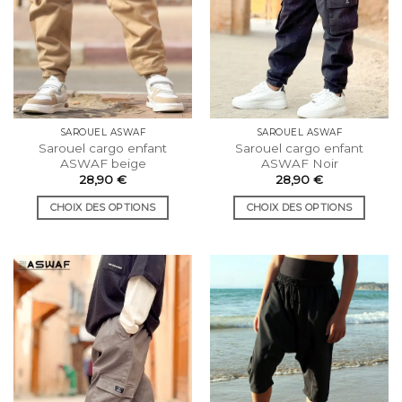
SAROUEL ASWAF
SAROUEL ASWAF
Sarouel cargo enfant
Sarouel cargo enfant
ASWAF beige
ASWAF Noir
28,90
€
28,90
€
CHOIX DES OPTIONS
CHOIX DES OPTIONS
Ce
Ce
produit
produit
a
a
plusieurs
plusieurs
variations.
variations.
Les
Les
options
options
peuvent
peuvent
être
être
choisies
choisies