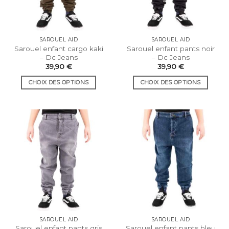
être
être
choisies
choisies
sur
sur
la
la
SAROUEL AID
SAROUEL AID
page
page
Sarouel enfant cargo kaki
Sarouel enfant pants noir
du
du
– Dc Jeans
– Dc Jeans
produit
produit
39,90
€
39,90
€
CHOIX DES OPTIONS
CHOIX DES OPTIONS
Ce
Ce
produit
produit
a
a
plusieurs
plusieurs
variations.
variations.
Les
Les
options
options
peuvent
peuvent
être
être
choisies
choisies
sur
sur
la
la
SAROUEL AID
SAROUEL AID
page
page
Sarouel enfant pants gris
Sarouel enfant pants bleu