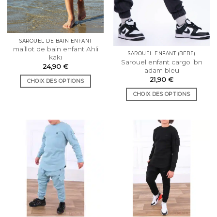
page
sur
du
la
produit
page
du
SAROUEL DE BAIN ENFANT
maillot de bain enfant Ahli
produit
SAROUEL ENFANT (BÉBÉ)
kaki
Sarouel enfant cargo ibn
24,90
€
adam bleu
21,90
€
CHOIX DES OPTIONS
Ce
CHOIX DES OPTIONS
produit
Ce
a
produit
plusieurs
a
variations.
plusieurs
Les
variations.
options
Les
peuvent
options
être
peuvent
choisies
être
sur
choisies
la
sur
page