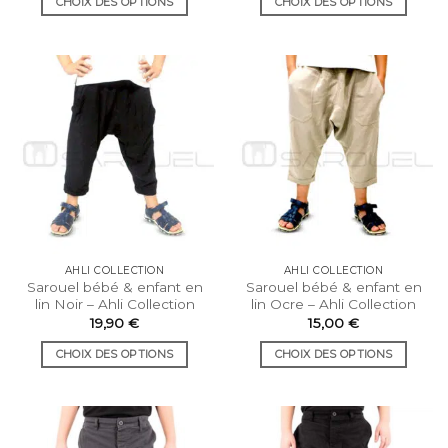
CHOIX DES OPTIONS
CHOIX DES OPTIONS
39,90 €
à
Ce
Ce
44,90 €
produit
produit
a
a
plusieurs
plusieurs
variations.
variations.
Les
Les
options
options
peuvent
peuvent
être
être
choisies
choisies
sur
sur
la
la
AHLI COLLECTION
AHLI COLLECTION
page
page
Sarouel bébé & enfant en
Sarouel bébé & enfant en
du
du
lin Noir – Ahli Collection
lin Ocre – Ahli Collection
produit
produit
19,90
€
15,00
€
CHOIX DES OPTIONS
CHOIX DES OPTIONS
Ce
Ce
produit
produit
a
a
plusieurs
plusieurs