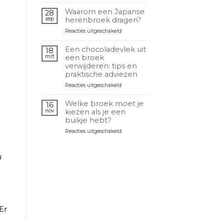
Quelle
selon
différence
sa
Waarom een Japanse
28
entre
morphologie
sep
herenbroek dragen?
un
?
voor
Reacties uitgeschakeld
sarouel
Pourquoi
et
porter
un
Een chocoladevlek uit
18
un
pantalon
mrt
een broek
pantalon
japonais
verwijderen: tips en
japonais
?
praktische adviezen
homme
voor
Reacties uitgeschakeld
?
Retirer
une
Welke broek moet je
16
tache
nov
kiezen als je een
de
buikje hebt?
chocolat
voor
Reacties uitgeschakeld
sur
Quel
un
pantalon
pantalon
choisir
:
u
quand
astuces
on
et
a
conseils
du
pratiques
ventre
Er