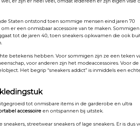
 wel, er zijn er heel veel, omdat iedereen er zijn eigen visie 
enigde Staten ontstond toen sommige mensen eind jaren 70
n om er een onmisbaar accessoire van te maken. Sommigen
gaat tot de jaren 40, toen sneakers opkwamen die ook bui
n.
te betekenis hebben. Voor sommigen zijn ze een teken v
nschap, voor anderen zijn het modeaccessoires. Voor de
elobject. Het begrip “sneakers addict” is inmiddels een echt
kledingstuk
 uitgegroeid tot onmisbare items in de garderobe en ultra
rtabel accessoire
en ontspannen bij uitstek.
 sneakers, streetwear sneakers of lage sneakers. Er is dus 