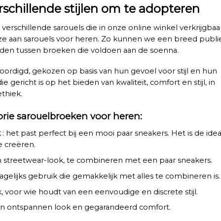
schillende stijlen om te adopteren
verschillende sarouels die in onze online winkel verkrijgbaa
uze aan sarouels voor heren. Zo kunnen we een breed publi
nden tussen broeken die voldoen aan de soenna.
oordigd, gekozen op basis van hun gevoel voor stijl en hun
 gericht is op het bieden van kwaliteit, comfort en stijl, in
ethiek.
orie sarouelbroeken voor heren:
k
: het past perfect bij een mooi paar sneakers. Het is de ide
e creëren.
een streetwear-look, te combineren met een paar sneakers.
gelijks gebruik die gemakkelijk met alles te combineren is
k, voor wie houdt van een eenvoudige en discrete stijl.
een ontspannen look en gegarandeerd comfort.