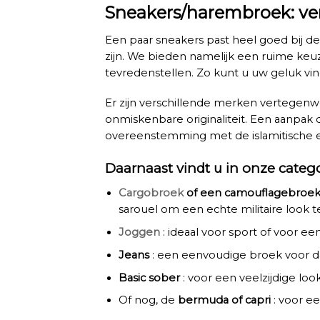
Sneakers/harembroek: ver
Een paar sneakers past heel goed bij de 
zijn. We bieden namelijk een ruime ke
tevredenstellen. Zo kunt u uw geluk vi
Er zijn verschillende merken vertegenw
onmiskenbare originaliteit. Een aanpak die
overeenstemming met de islamitische 
Daarnaast vindt u in onze categ
Cargobroek
of een camouflagebroe
sarouel om een echte militaire look t
Joggen
: ideaal voor sport of voor 
Jeans
: een eenvoudige broek voor da
Basic sober
: voor een veelzijdige loo
Of nog, de
bermuda of capri
: voor 