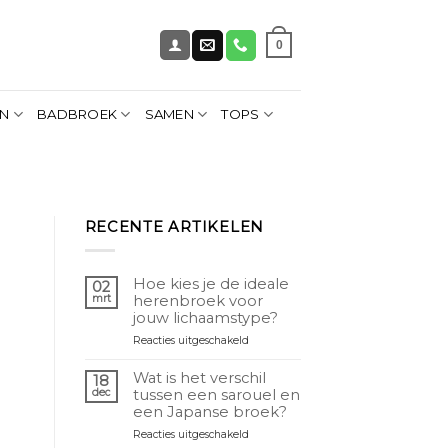
0
EN
BADBROEK
SAMEN
TOPS
RECENTE ARTIKELEN
Hoe kies je de ideale
02
mrt
herenbroek voor
jouw lichaamstype?
voor
Reacties uitgeschakeld
Comment
choisir
Wat is het verschil
18
le
dec
tussen een sarouel en
pantalon
een Japanse broek?
homme
voor
Reacties uitgeschakeld
idéal