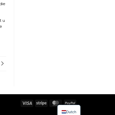
die
t u
ne
Visum
Streep
MasterCard
PayPal
Dutch