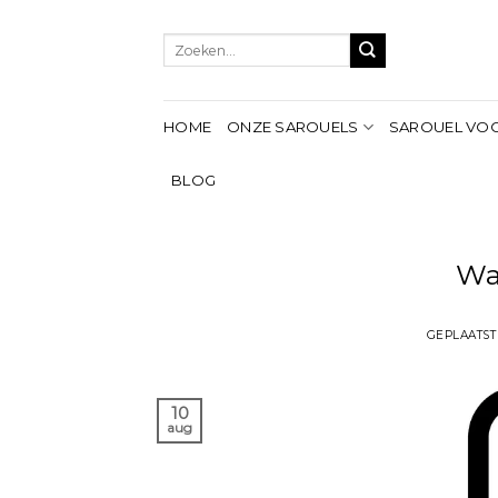
Ga
naar
Zoeken
inhoud
naar:
HOME
ONZE SAROUELS
SAROUEL VO
BLOG
Wa
GEPLAATST
10
aug