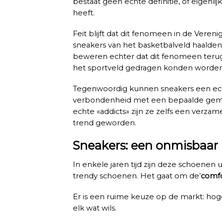
bestaat geen echte definitie, of eigenlijk
heeft.
Feit blijft dat dit fenomeen in de Ver
sneakers van het basketbalveld haalde
beweren echter dat dit fenomeen terug
het sportveld gedragen konden worde
Tegenwoordig kunnen sneakers een ech
verbondenheid met een bepaalde gemee
echte «addicts» zijn ze zelfs een verzam
trend geworden.
Sneakers: een onmisbaar 
In enkele jaren tijd zijn deze schoenen
trendy schoenen. Het gaat om de’
comfo
Er is een ruime keuze op de markt: hoge
elk wat wils.