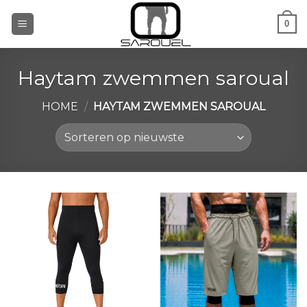
Ga
0
naar
inhoud
Haytam zwemmen saroual
HOME
/
HAYTAM ZWEMMEN SAROUAL