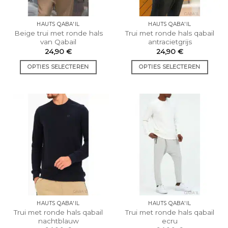
HAUTS QABA'IL
HAUTS QABA'IL
Beige trui met ronde hals
Trui met ronde hals qabail
van Qabail
antracietgrijs
24,90
€
24,90
€
OPTIES SELECTEREN
OPTIES SELECTEREN
Dit
Dit
product
product
heeft
heeft
meerdere
meerdere
varianten.
varianten.
De
De
opties
opties
kunnen
kunnen
worden
worden
gekozen
gekozen
op
op
de
de
HAUTS QABA'IL
HAUTS QABA'IL
productpagina.
productpagina.
Trui met ronde hals qabail
Trui met ronde hals qabail
nachtblauw
ecru