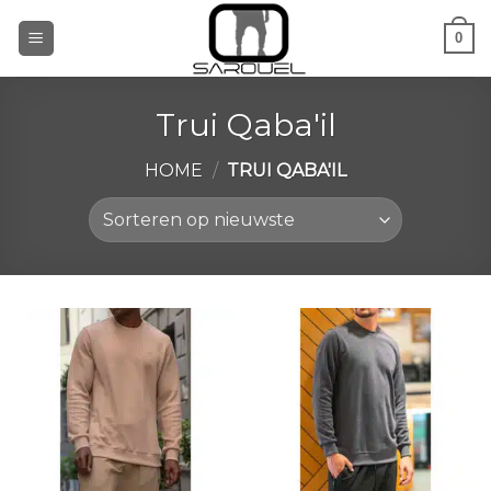
Ga
0
naar
inhoud
Trui Qaba'il
HOME
/
TRUI QABA'IL