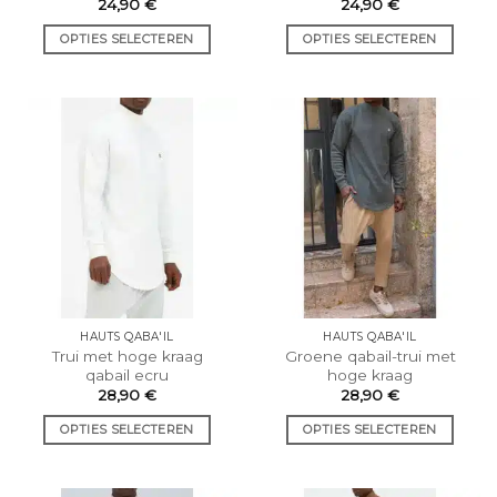
24,90
€
24,90
€
OPTIES SELECTEREN
OPTIES SELECTEREN
Dit
Dit
product
product
heeft
heeft
meerdere
meerdere
varianten.
varianten.
De
De
opties
opties
kunnen
kunnen
worden
worden
gekozen
gekozen
op
op
de
de
HAUTS QABA'IL
HAUTS QABA'IL
productpagina.
productpagina.
Trui met hoge kraag
Groene qabail-trui met
qabail ecru
hoge kraag
28,90
€
28,90
€
OPTIES SELECTEREN
OPTIES SELECTEREN
Dit
Dit
product
product