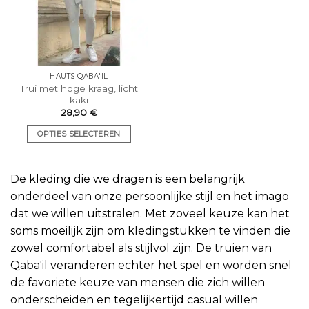
kunnen
kunnen
worden
worden
gekozen
gekozen
op
op
de
de
HAUTS QABA'IL
productpagina.
productpagina.
Trui met hoge kraag, licht
kaki
28,90
€
OPTIES SELECTEREN
Dit
product
De kleding die we dragen is een belangrijk
heeft
meerdere
onderdeel van onze persoonlijke stijl en het imago
varianten.
dat we willen uitstralen. Met zoveel keuze kan het
De
soms moeilijk zijn om kledingstukken te vinden die
opties
zowel comfortabel als stijlvol zijn. De truien van
kunnen
Qaba'il veranderen echter het spel en worden snel
worden
gekozen
de favoriete keuze van mensen die zich willen
op
onderscheiden en tegelijkertijd casual willen