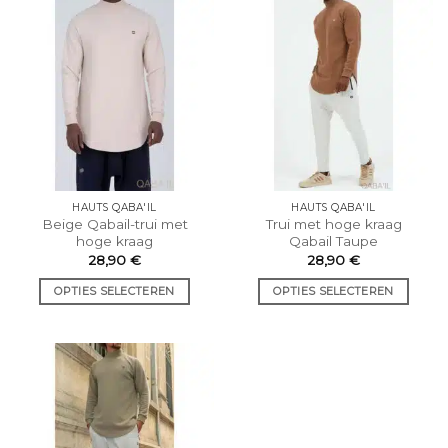
heeft
heeft
meerdere
meerdere
varianten.
varianten.
De
De
opties
opties
kunnen
kunnen
worden
worden
gekozen
gekozen
op
op
de
de
HAUTS QABA'IL
HAUTS QABA'IL
productpagina.
productpagina.
Beige Qabail-trui met
Trui met hoge kraag
hoge kraag
Qabail Taupe
28,90
€
28,90
€
OPTIES SELECTEREN
OPTIES SELECTEREN
Dit
Dit
product
product
heeft
heeft
meerdere
meerdere
varianten.
varianten.
De
De
opties
opties