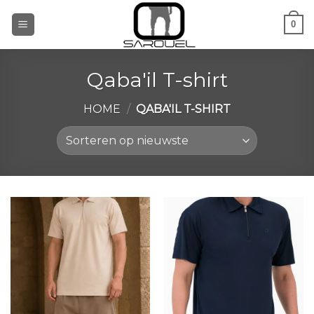
Ga
0
naar
inhoud
Qaba'il T-shirt
HOME
/
QABA'IL T-SHIRT