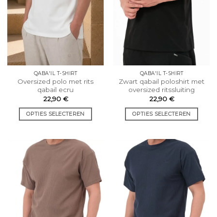
op
op
de
de
productpagina.
productpagina.
QABA'IL T-SHIRT
QABA'IL T-SHIRT
Oversized polo met rits
Zwart qabail poloshirt met
qabail ecru
oversized ritssluiting
22,90
€
22,90
€
OPTIES SELECTEREN
OPTIES SELECTEREN
Dit
Dit
product
product
heeft
heeft
meerdere
meerdere
varianten.
varianten.
De
De
opties
opties
kunnen
kunnen
worden
worden
gekozen
gekozen