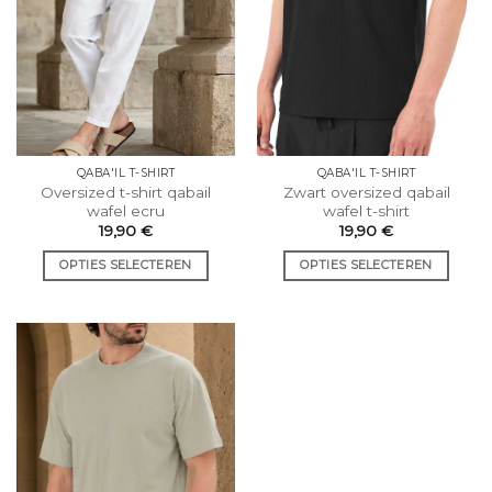
gekozen
gekozen
op
op
de
de
productpagina.
productpagina.
QABA'IL T-SHIRT
QABA'IL T-SHIRT
Oversized t-shirt qabail
Zwart oversized qabail
wafel ecru
wafel t-shirt
19,90
€
19,90
€
OPTIES SELECTEREN
OPTIES SELECTEREN
Dit
Dit
product
product
heeft
heeft
meerdere
meerdere
varianten.
varianten.
De
De
opties
opties
kunnen
kunnen
worden
worden