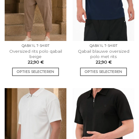
QABA'IL T-SHIRT
QABA'IL T-SHIRT
Oversized rits polo qabail
Qabail blauwe oversized
beige
polo met rits
22,90
€
22,90
€
OPTIES SELECTEREN
OPTIES SELECTEREN
Dit
Dit
product
product
heeft
heeft
meerdere
meerdere
varianten.
varianten.
De
De
opties
opties
kunnen
kunnen
worden
worden
gekozen
gekozen