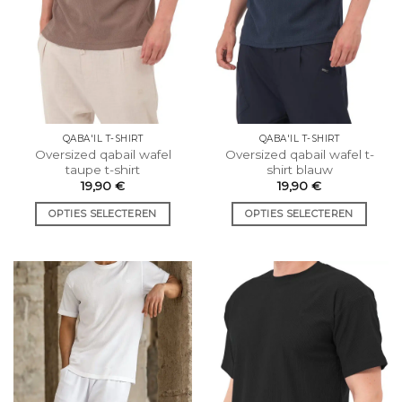
op
op
de
de
productpagina.
productpagina.
QABA'IL T-SHIRT
QABA'IL T-SHIRT
Oversized qabail wafel
Oversized qabail wafel t-
taupe t-shirt
shirt blauw
19,90
€
19,90
€
OPTIES SELECTEREN
OPTIES SELECTEREN
Dit
Dit
product
product
heeft
heeft
meerdere
meerdere
varianten.
varianten.
De
De
opties
opties
kunnen
kunnen
worden
worden