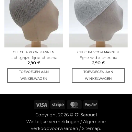
CHÉCHIA VOOR MANNEN
CHÉCHIA VOOR MANNEN
Lichtgrijze fijne chechia
Fijne witte chechia
2,90
€
2,90
€
TOEVOEGEN AAN
TOEVOEGEN AAN
WINKELWAGEN
WINKELWAGEN
Visum
Streep
MasterCard
PayPal
Copyright 2026 ©
O' Sarouel
Wettelijke vermeldingen
/
Algemene
verkoopvoorwaarden
/
Sitemap
.