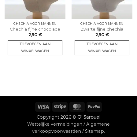
CHÉCHIA VOOR MANNEN
CHÉCHIA VOOR MANNEN
Chechia fijne chocolade
Zwarte fijne chechia
2,90
€
2,90
€
TOEVOEGEN AAN
TOEVOEGEN AAN
WINKELWAGEN
WINKELWAGEN
Visum
Streep
MasterCard
PayPal
Copyright 2026 ©
O' Sarouel
Wettelijke vermeldingen
/
Algemene
verkoopvoorwaarden
/
Sitemap
.