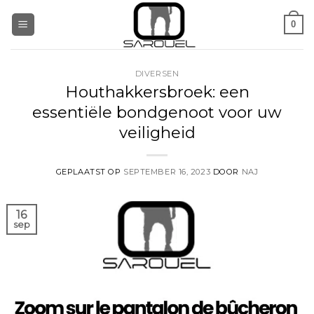
Ga
0
naar
inhoud
DIVERSEN
Houthakkersbroek: een
essentiële bondgenoot voor uw
veiligheid
GEPLAATST OP
SEPTEMBER 16, 2023
DOOR
NAJ
16
sep