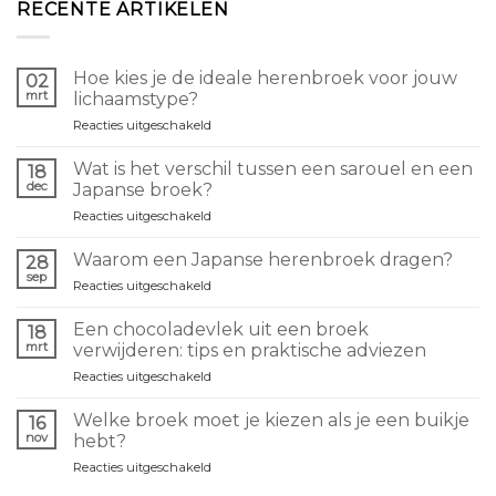
RECENTE ARTIKELEN
Hoe kies je de ideale herenbroek voor jouw
02
mrt
lichaamstype?
voor
Reacties uitgeschakeld
Comment
choisir
Wat is het verschil tussen een sarouel en een
18
le
dec
Japanse broek?
pantalon
voor
Reacties uitgeschakeld
homme
Quelle
idéal
différence
selon
Waarom een Japanse herenbroek dragen?
28
entre
sa
sep
voor
Reacties uitgeschakeld
un
morphologie
Pourquoi
sarouel
?
porter
Een chocoladevlek uit een broek
et
18
un
mrt
un
verwijderen: tips en praktische adviezen
pantalon
pantalon
voor
Reacties uitgeschakeld
japonais
japonais
Retirer
homme
?
une
?
Welke broek moet je kiezen als je een buikje
16
tache
nov
hebt?
de
voor
Reacties uitgeschakeld
chocolat
Quel
sur