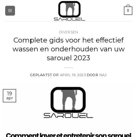
Ga
0
naar
inhoud
DIVERSEN
Complete gids voor het effectief
wassen en onderhouden van uw
sarouel 2023
GEPLAATST OP
APRIL 19, 2023
DOOR
NAJ
19
apr