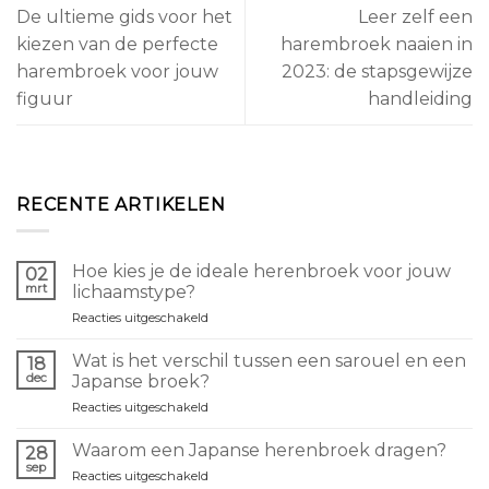
De ultieme gids voor het
Leer zelf een
kiezen van de perfecte
harembroek naaien in
harembroek voor jouw
2023: de stapsgewijze
figuur
handleiding
RECENTE ARTIKELEN
Hoe kies je de ideale herenbroek voor jouw
02
mrt
lichaamstype?
voor
Reacties uitgeschakeld
Comment
choisir
Wat is het verschil tussen een sarouel en een
18
le
dec
Japanse broek?
pantalon
voor
Reacties uitgeschakeld
homme
Quelle
idéal
différence
selon
Waarom een Japanse herenbroek dragen?
28
entre
sa
sep
voor
Reacties uitgeschakeld
un
morphologie