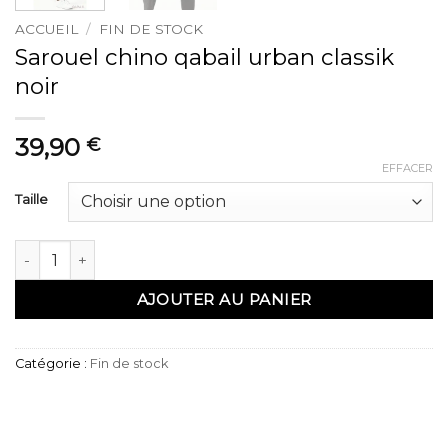
ACCUEIL
/
FIN DE STOCK
Sarouel chino qabail urban classik
noir
39,90
€
EFFACER
Taille
quantité de Sarouel chino qabail urban classik noir
AJOUTER AU PANIER
Catégorie :
Fin de stock