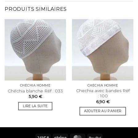
PRODUITS SIMILAIRES
CHÉCHIA HOMME
CHÉCHIA HOMME
Chechia avec bandes Réf
Chéchia blanche Réf : 033
: 100
5,90
€
6,90
€
LIRE LA SUITE
AJOUTER AU PANIER
Visa
Rayure
MasterCard
PayPal