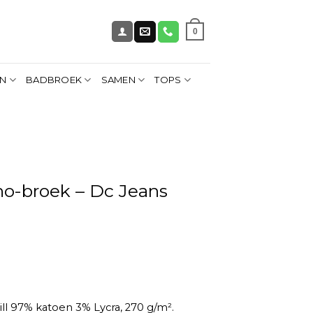
0
EN
BADBROEK
SAMEN
TOPS
no-broek – Dc Jeans
ill 97% katoen 3% Lycra, 270 g/m².