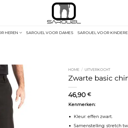
OR HEREN
SAROUEL VOOR DAMES
SAROUEL VOOR KINDER
HOME
/
UITVERKOCHT
Zwarte basic chi
46,90
€
Kenmerken:
Kleur: effen zwart.
Samenstelling: stretch tw