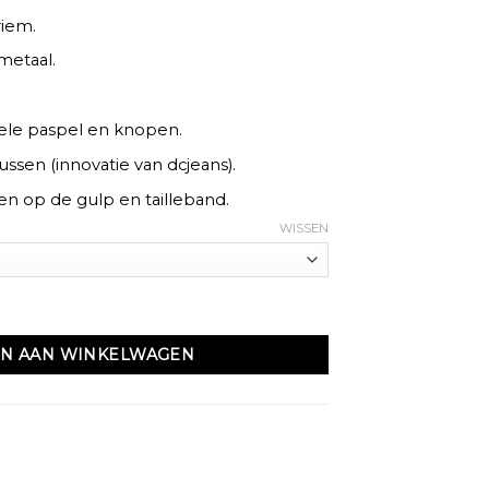
riem.
metaal.
le paspel en knopen.
ussen (innovatie van dcjeans).
n op de gulp en tailleband.
WISSEN
ans aantal
N AAN WINKELWAGEN