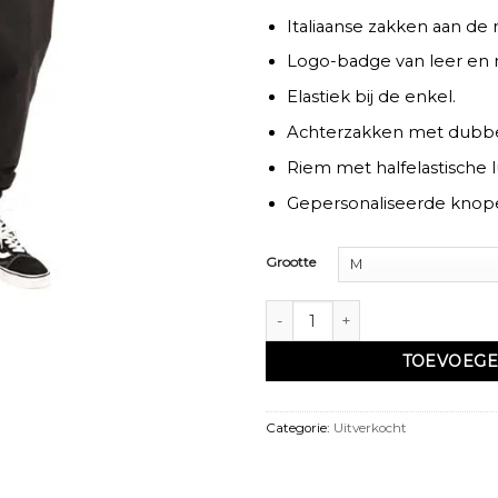
Italiaanse zakken aan de 
Logo-badge van leer en 
Elastiek bij de enkel.
Achterzakken met dubbe
Riem met halfelastische l
Gepersonaliseerde knope
Grootte
Sarouel chino basic noir - Dc Je
TOEVOEGE
Categorie:
Uitverkocht