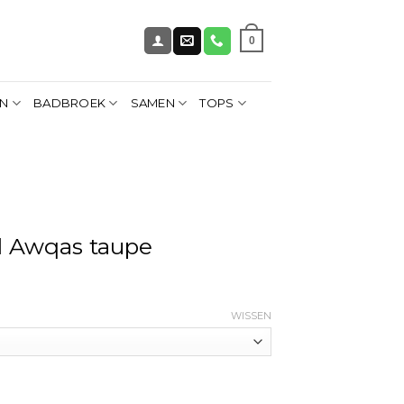
0
EN
BADBROEK
SAMEN
TOPS
l Awqas taupe
WISSEN
al