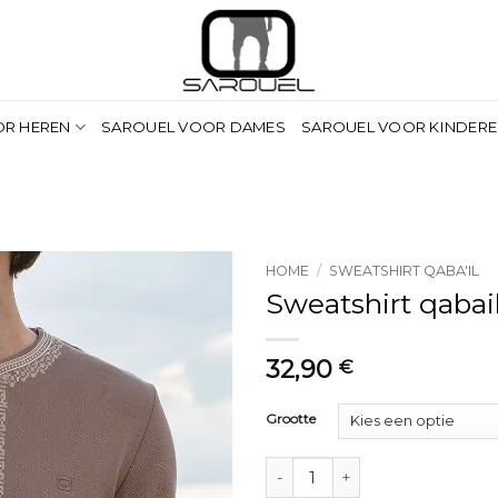
OR HEREN
SAROUEL VOOR DAMES
SAROUEL VOOR KINDER
HOME
/
SWEATSHIRT QABA'IL
Sweatshirt qabai
32,90
€
Grootte
Sweat qabail Awqas taupe aant