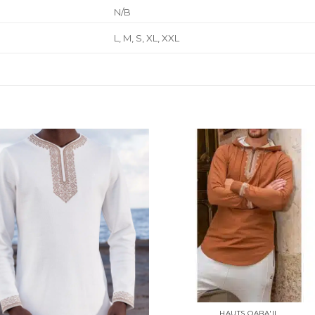
N/B
L, M, S, XL, XXL
HAUTS QABA'IL