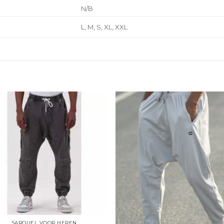
N/B
L, M, S, XL, XXL
SAROUEL VOOR HEREN