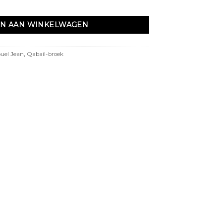
 Light blue aantal
N AAN WINKELWAGEN
uel Jean
,
Qabail-broek