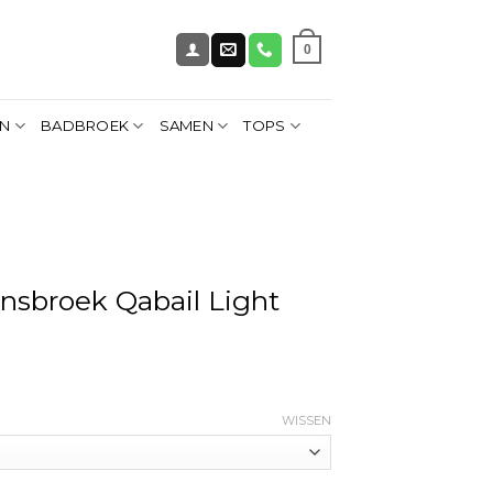
0
EN
BADBROEK
SAMEN
TOPS
ansbroek Qabail Light
WISSEN