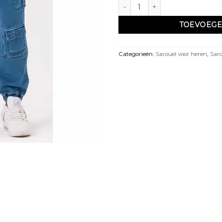
Sarouel jean cargo strech Qabail
TOEVOEGE
Categorieën:
Sarouel voor heren
,
Saro