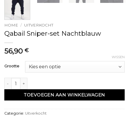
HOME
/
UITVERKOCHT
Qabail Sniper-set Nachtblauw
56,90
€
WISSEN
Grootte
Ensemble qabail Sniper Bleu nuit aantal
TOEVOEGEN AAN WINKELWAGEN
Categorie:
Uitverkocht