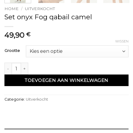
HOME
/
UITVERKOCHT
Set onyx Fog qabail camel
49,90
€
WISSEN
Grootte
Ensemble onyx Fog qabail camel aantal
TOEVOEGEN AAN WINKELWAGEN
Categorie:
Uitverkocht