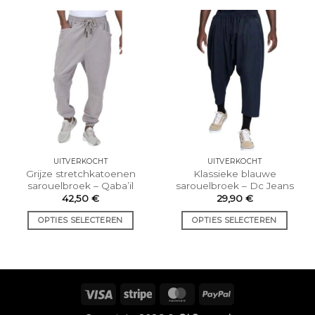
UITVERKOCHT
UITVERKOCHT
Grijze stretchkatoenen
Klassieke blauwe
sarouelbroek – Qaba’il
sarouelbroek – Dc Jeans
42,50
€
29,90
€
OPTIES SELECTEREN
OPTIES SELECTEREN
Dit
Dit
product
product
heeft
heeft
meerdere
meerdere
Visum
Streep
MasterCard
PayPal
varianten.
varianten.
De
De