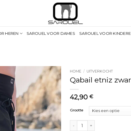
OR HEREN
SAROUEL VOOR DAMES
SAROUEL VOOR KINDER
HOME
/
UITVERKOCHT
Qabail etniz zwa
42,90
€
Grootte
Sarouel de bain qabail etniz noir