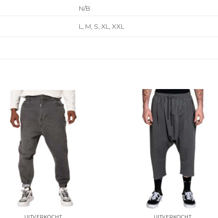
N/B
L, M, S, XL, XXL
UITVERKOCHT
UITVERKOCHT