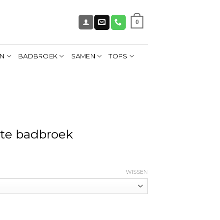
0
EN
BADBROEK
SAMEN
TOPS
rte badbroek
WISSEN
 aantal