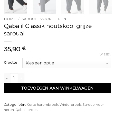
HOME
/
SAROUEL VOOR HEREN
Qaba'il Classik houtskool grijze
saroual
35,90
€
WISSEN
Grootte
Sarouel Qaba'il Classik gris anthracite aantal
TOEVOEGEN AAN WINKELWAGEN
Categorieën:
Korte harembroek
,
Winterbroek
,
Sarouel voor
heren
,
Qabail-broek