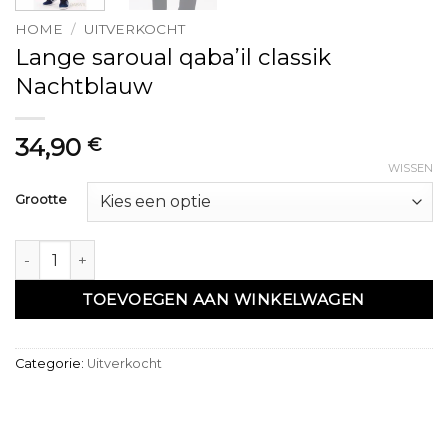
HOME
/
UITVERKOCHT
Lange saroual qaba’il classik
Nachtblauw
34,90
€
WISSEN
Grootte
Saroual long qaba'il classik Bleu nuit aantal
TOEVOEGEN AAN WINKELWAGEN
Categorie:
Uitverkocht