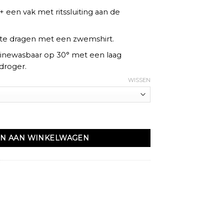
 + een vak met ritssluiting aan de
l, te dragen met een zwemshirt.
inewasbaar op 30° met een laag
 droger.
WISSEN
 kaki - Qabail aantal
N AAN WINKELWAGEN