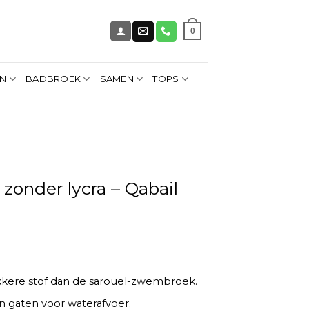
0
EN
BADBROEK
SAMEN
TOPS
zonder lycra – Qabail
ikkere stof dan de sarouel-zwembroek.
n gaten voor waterafvoer.