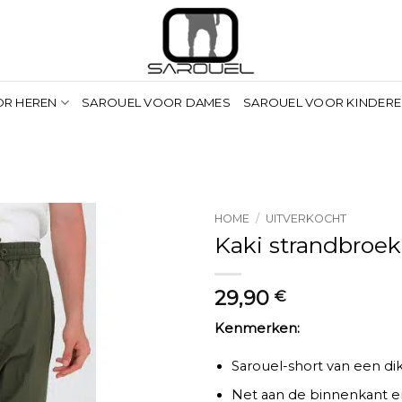
OR HEREN
SAROUEL VOOR DAMES
SAROUEL VOOR KINDER
HOME
/
UITVERKOCHT
Kaki strandbroek 
29,90
€
Kenmerken:
Sarouel-short van een d
Net aan de binnenkant e