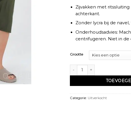
Zijvakken met ritssluiting
achterkant.
Zonder lycra bij de nave
Onderhoudsadvies: Mach
centrifugeren. Niet in de
Grootte
Short sarouel de plage sans lycra
TOEVOEGE
Categorie:
Uitverkocht