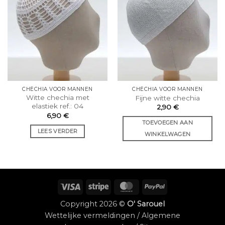
CHÉCHIA VOOR MANNEN
CHÉCHIA VOOR MANNEN
Witte chechia met
Fijne witte chechia
elastiek ref.: 04
2,90
€
6,90
€
TOEVOEGEN AAN
LEES VERDER
WINKELWAGEN
Visum
Streep
MasterCard
PayPal
Copyright 2026 ©
O' Sarouel
Wettelijke vermeldingen
/
Algemene