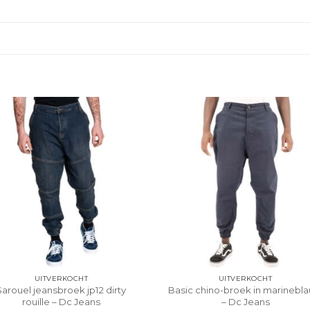
UITVERKOCHT
UITVERKOCHT
Sarouel jeansbroek jp12 dirty
Basic chino-broek in marinebl
rouille – Dc Jeans
– Dc Jeans