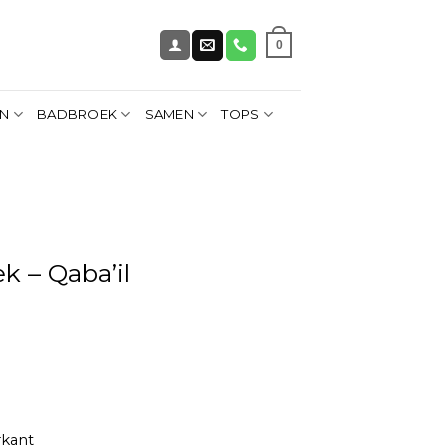
0
EN
BADBROEK
SAMEN
TOPS
 – Qaba’il
rkant