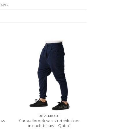
N/B
UITVERKOCHT
auw
Sarouelbroek van stretchkatoen
in nachtblauw – Qaba’il