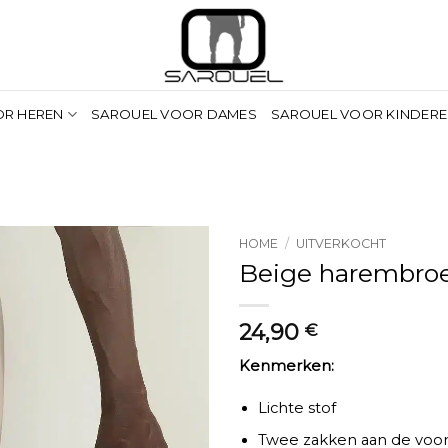
OR HEREN
SAROUEL VOOR DAMES
SAROUEL VOOR KINDER
HOME
/
UITVERKOCHT
Beige harembroek
24,90
€
Kenmerken:
Lichte stof
Twee zakken aan de voo