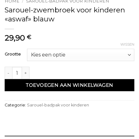
HOME
/
SAROUEL-BADPAK VOOR KINDEREN
Sarouel-zwembroek voor kinderen
«aswaf» blauw
29,90
€
WISSEN
Grootte
Sarouel de bain enfant "aswaf " bleu aantal
TOEVOEGEN AAN WINKELWAGEN
Categorie:
Sarouel-badpak voor kinderen