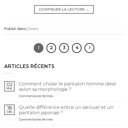
CONTINUER LA LECTURE
→
Publié dans
Divers
1
2
3
4
ARTICLES RÉCENTS
Comment choisir le pantalon homme idéal
02
Mar
selon sa morphologie ?
sur
Commentaires fermés
Comment
choisir
Quelle différence entre un sarouel et un
18
le
Déc
pantalon japonais ?
pantalon
sur
Commentaires fermés
homme
Quelle
idéal