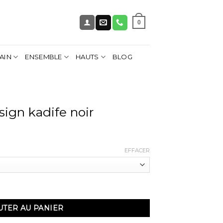
0
AIN
ENSEMBLE
HAUTS
BLOG
sign kadife noir
EFFACER
n kadife noir
UTER AU PANIER