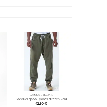
SAROUEL QABAIL
Sarouel qabail pants stretch kaki
42,90
€