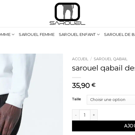
OMME
SAROUEL FEMME
SAROUEL ENFANT
SAROUEL DE B
ACCUEIL
/
SAROUEL QABAIL
sarouel qabail de
35,90
€
Taille
quantité de sarouel qabail desig
AJO