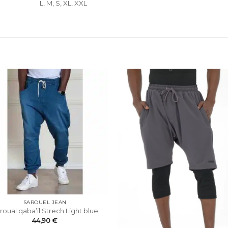
L, M, S, XL, XXL
SAROUEL JEAN
roual qaba’il Strech Light blue
44,90
€