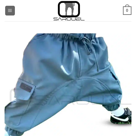
Aller
0
au
contenu