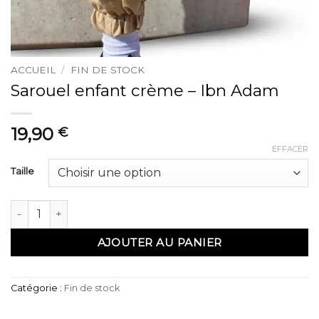
ACCUEIL
/
FIN DE STOCK
Sarouel enfant crème – Ibn Adam
19,90
€
EFFACER
Taille
quantité de Sarouel enfant crème – Ibn Adam
AJOUTER AU PANIER
Catégorie :
Fin de stock