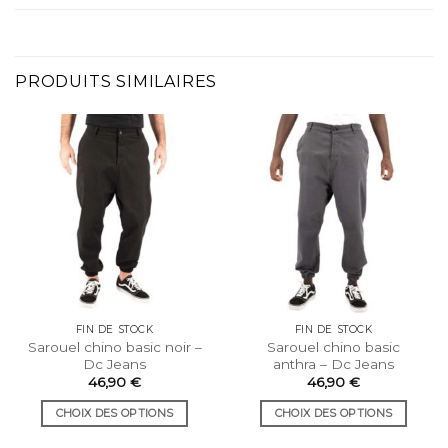
PRODUITS SIMILAIRES
FIN DE STOCK
FIN DE STOCK
Sarouel chino basic noir –
Sarouel chino basic
Dc Jeans
anthra – Dc Jeans
46,90
€
46,90
€
CHOIX DES OPTIONS
CHOIX DES OPTIONS
Ce
Ce