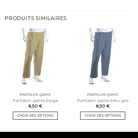
PRODUITS SIMILAIRES
PANTALON QAMIS
PANTALON QAMIS
Pantalon qamis beige
Pantalon qamis bleu gris
8,50
€
8,50
€
CHOIX DES OPTIONS
CHOIX DES OPTIONS
Ce
Ce
produit
produit
a
a