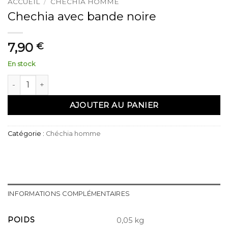
ACCUEIL
/
CHÉCHIA HOMME
Chechia avec bande noire
7,90
€
En stock
quantité de Chechia avec bande noire
AJOUTER AU PANIER
Catégorie :
Chéchia homme
INFORMATIONS COMPLÉMENTAIRES
POIDS
0,05 kg