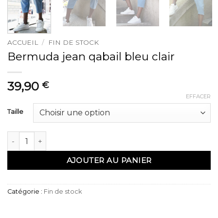
ACCUEIL
/
FIN DE STOCK
Bermuda jean qabail bleu clair
39,90
€
EFFACER
Taille
quantité de Bermuda jean qabail bleu clair
AJOUTER AU PANIER
Catégorie :
Fin de stock