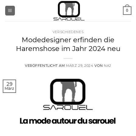
Zum
0
Inhalt
springen
VERSCHIEDENES
Modedesigner erfinden die
Haremshose im Jahr 2024 neu
VERÖFFENTLICHT AM
MÄRZ 29, 2024
VON
NAJ
29
März