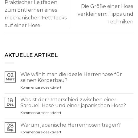
Praktischer Leitfaden
Die Größe einer Hose
zum Entfernen eines
verkleinern: Tipps und
mechanischen Fettflecks
Techniken
auf einer Hose
AKTUELLE ARTIKEL
Wie wählt man die ideale Herrenhose für
02
März
seinen Körperbau?
für
Kommentare deaktiviert
Comment
choisir
Was ist der Unterschied zwischen einer
18
le
Dez.
Sarouel-Hose und einer japanischen Hose?
pantalon
für
Kommentare deaktiviert
homme
Quelle
idéal
différence
selon
Warum japanische Herrenhosen tragen?
28
entre
sa
Sep.
für
Kommentare deaktiviert
un
morphologie
Pourquoi