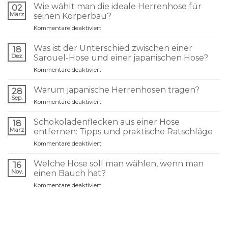
Wie wählt man die ideale Herrenhose für
02
März
seinen Körperbau?
für
Kommentare deaktiviert
Comment
choisir
Was ist der Unterschied zwischen einer
18
le
Dez.
Sarouel-Hose und einer japanischen Hose?
pantalon
für
Kommentare deaktiviert
homme
Quelle
idéal
différence
selon
Warum japanische Herrenhosen tragen?
28
entre
sa
Sep.
für
Kommentare deaktiviert
un
morphologie
Pourquoi
sarouel
?
porter
Schokoladenflecken aus einer Hose
et
18
un
März
un
entfernen: Tipps und praktische Ratschläge
pantalon
pantalon
für
Kommentare deaktiviert
japonais
japonais
Retirer
homme
?
une
?
Welche Hose soll man wählen, wenn man
16
tache
Nov.
einen Bauch hat?
de
für
Kommentare deaktiviert
chocolat
Quel
sur
pantalon
un
choisir
pantalon
quand
:
on