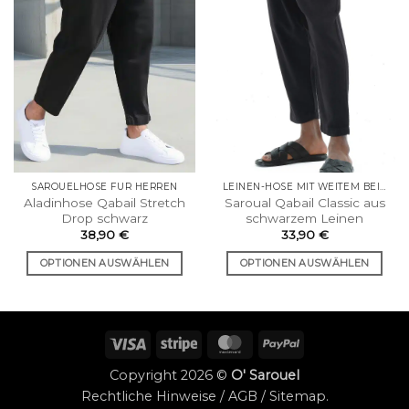
LEINEN-HOSE MIT WEITEM BEIN
SAROUELHOSE FÜR HERREN
Saroual Qabail Classic aus
Aladinhose Qabail Stretch
schwarzem Leinen
Drop schwarz
33,90
€
38,90
€
OPTIONEN AUSWÄHLEN
OPTIONEN AUSWÄHLEN
Dieses
Dieses
Produkt
Produkt
hat
hat
Visum
Streifen
MasterCard
PayPal
mehrere
mehrere
Varianten.
Varianten.
Copyright 2026 ©
O' Sarouel
Die
Die
Rechtliche Hinweise
/
AGB
/
Sitemap
.
Optionen
Optionen