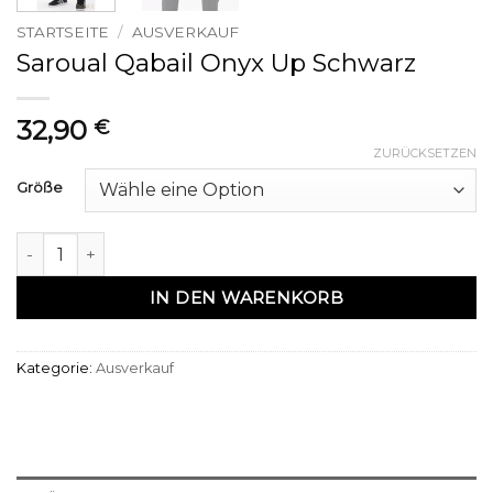
STARTSEITE
/
AUSVERKAUF
Saroual Qabail Onyx Up Schwarz
32,90
€
ZURÜCKSETZEN
Größe
Saroual qabail onyx up Noir Menge
IN DEN WARENKORB
Kategorie:
Ausverkauf