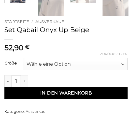
STARTSEITE
/
AUSVERKAUF
Set Qabail Onyx Up Beige
52,90
€
ZURÜCKSETZEN
Größe
Ensemble qabail onyx up beige Menge
IN DEN WARENKORB
Kategorie:
Ausverkauf