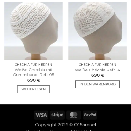
CHÉCHIA FÜR HERREN
CHÉCHIA FÜR HERREN
Weiße Chechia mit
Weiße Chéchia Ref.: 14
Gummiband, Ref.: 05
6,90
€
6,90
€
IN DEN WARENKORB
WEITERLESEN
Visum
Streifen
MasterCard
PayPal
Copyright 2026 ©
O' Sarouel