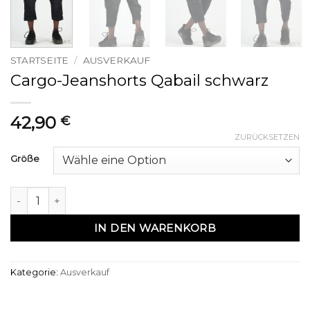
STARTSEITE
/
AUSVERKAUF
Cargo-Jeanshorts Qabail schwarz
42,90
€
ZURÜCKSETZEN
Größe
Pantacourt cargo jean qabail noir Menge
IN DEN WARENKORB
Kategorie:
Ausverkauf