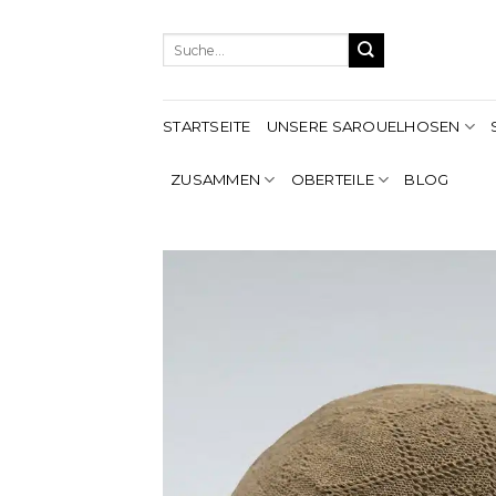
Zum
Inhalt
Suche
springen
nach:
STARTSEITE
UNSERE SAROUELHOSEN
ZUSAMMEN
OBERTEILE
BLOG