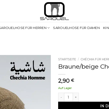
SAROUELHOSE FÜR HERREN
SAROUELHOSE FÜR DAMEN
KI
STARTSEITE
/
CHÉCHIA FÜR HER
Braune/beige Che
2,90
€
Auf Lager
chechia marron / beige fine Me
IN 