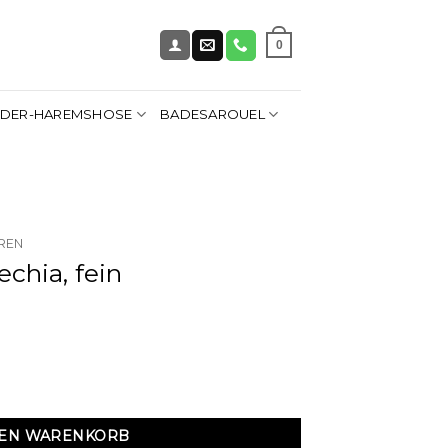
0
NDER-HAREMSHOSE
BADESAROUEL
REN
chia, fein
nge
DEN WARENKORB